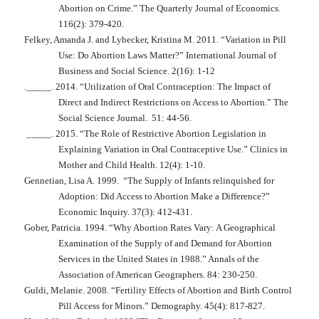
Abortion on Crime.”
The
Quarterly Journal of Economics
.
116(2): 379-420.
Felkey, Amanda J. and Lybecker, Kristina M. 2011. “Variation in Pill
Use: Do Abortion Laws Matter?”
International Journal of
Business and Social Science
. 2(16): 1-12
.
_____. 2014.
“Utilization of Oral Contraception: The Impact of
Direct and Indirect Restrictions on Access to Abortion.”
The
Social Science Journal
.
51: 44-56.
_____. 2015. “The Role of Restrictive Abortion Legislation in
Explaining Variation in Oral Contraceptive Use.”
Clinics in
Mother and Child Health
. 12(4): 1-10.
Gennetian, Lisa A. 1999.
“The Supply of Infants relinquished for
Adoption: Did Access to Abortion Make a Difference?”
Economic Inquiry
. 37(3): 412-431.
Gober, Patricia. 1994. “Why Abortion Rates Vary: A Geographical
Examination of the Supply of and Demand for Abortion
Services in the United States in 1988.”
Annals of the
Association of American Geographers
. 84: 230-250.
Guldi, Melanie. 2008. “Fertility Effects of Abortion and Birth Control
Pill Access for Minors.”
Demography
. 45(4): 817-827.