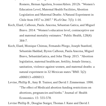
Romero, Hernan Aguilera, IvonneAhlers. 2012b. “Women’s
Education Level, Maternal Health Facilities, Abortion
Legislation and Maternal Deaths: A Natural Experiment in
Chile from 1957 to 2007.”
PLoS One
. 7(5): 1-16.
Koch, Elard, Calhoun, Paula. Aracena, Sebastian Gatica, and Miguel
Bravo. 2014. “Women’s education level, contraceptive use
and maternal mortality estimates.”
Public Health
, 128(4):
384-7.
Koch, Elard, Monique Chireau, Fernando Pliego, Joseph Stanford,
Sebastián Haddad, Byron Calhoun, Paula Aracena, Miguel
Bravo, SebastiánGatica, and John Thorp. 2015. “Abortion
legislation, maternal healthcare, fertility, female literacy,
sanitation, violence against women, and maternal deaths: a
natural experiment in 32 Mexican states.”
BMJ
. 5(2):
e006013–e006013.
Levine, Phillip B., Amy B. Trainor, and David J. Zimmerman. 1996.
“The effect of Medicaid abortion funding restrictions on
abortions, pregnancies and births.”
Journal of
Health
Economics
. 15: 555-578.
Levine Phillip B., Douglas Staiger, Thomas J. Kane and David J.