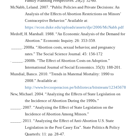
Family Planning Perspectives
. 29(2): 52-60.
McNabb, Leland. 2007. “Public Policies and Private Decisions: An
Analysis of the Effects of Abortion Restrictions on Minors’
Contraceptive Behavior.” Available at:
https://econ.duke.edu/uploads/assets/dje/2006/McNabb.pdf
Medoff, H. Marshall. 1988. “An Economic Analysis of the Demand for
Abortion.”
Economic Inquiry
. 26: 353-359.
_____. 2008a. “Abortion costs, sexual behavior, and pregnancy
rates.”
The Social Science Journal
. 45: 156-172
. _____. 2008b. “The Effect of Abortion Costs on Adoption
.”
International Journal of Social Economics
. 35(3): 188-201.
Mundial, Banco. 2010. “Trends in Maternal Mortality: 1990 to
2008.” Available at:
http://www.bvcooperacion.pe/biblioteca/bitstream/123456789/7
New, Michael. 2004. “Analyzing the Effects of State Legislation on
the Incidence of Abortion During the 1990s.”
_____. 2007. “Analyzing the Effect of State Legislation on the
Incidence of Abortion Among Minors.”
_____. 2011. “Analyzing the Effect of Anti-Abortion U.S. State
Legislation in the Post Casey Era”.
State Politics & Policy
Quarterly
. 11: pp. 28-47.