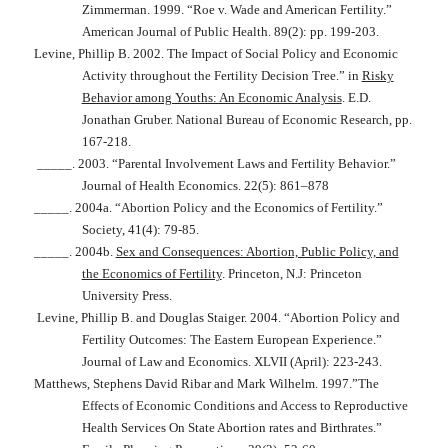
Zimmerman. 1999. “Roe v. Wade and American Fertility.”
American Journal of Public Health
. 89(2): pp. 199-203.
Levine, Phillip B. 2002. The Impact of Social Policy and Economic
Activity throughout the Fertility Decision Tree.” in
Risky
Behavior among Youths: An Economic Analysis
. E.D.
Jonathan Gruber. National Bureau of Economic Research, pp.
167-218.
_____. 2003. “Parental Involvement Laws and Fertility Behavior.”
Journal of Health Economics
. 22(5): 861–878
_____. 2004a. “Abortion Policy and the Economics of Fertility.”
Society
, 41(4): 79-85.
_____. 2004b.
Sex and Consequences: Abortion, Public Policy, and
the Economics of Fertility
. Princeton, N.J: Princeton
University Press.
Levine, Phillip B. and Douglas Staiger. 2004. “Abortion Policy and
Fertility Outcomes: The Eastern European Experience.”
Journal of Law and Economics
. XLVII (April): 223-243.
Matthews, Stephens David Ribar and Mark Wilhelm. 1997.”The
Effects of Economic Conditions and Access to Reproductive
Health Services On State Abortion rates and Birthrates.”