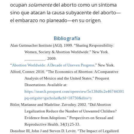
ocupan
solamente
del aborto como un síntoma
sino que atacan la causa subyacente del aborto—
el embarazo no planeado—en su origen.
Bibliografía
Alan Guttmacher Institute (AGI). 1999. “Sharing Responsibility:
Women, Society & Abortion Worldwide.” New York.
__________. 2009.
“
Abortion Worldwide: A Decade of Uneven Progress
.” New York.
Alford, Conner. 2016. “The Economics of Abortion: A Comparative
Analysis of Mexico and the United States.”
Proquest
Dissertations
. Available at:
https://search.proquest.com/openview/5e138d6c2e46744301e5f17
pq-origsite=gscholar&cbl=18750&diss=y
Bitler, Marianne and Madeline. Zavodny. 2002. “Did Abortion
Legalization Reduce the Number of Unwanted Children?
Evidence from Adoptions.”
Perspectives on Sexual and
Reproductive Health
. 34(1) 25-33.
Donohue III, John J and Steven D. Levitt. “The Impact of Legalized