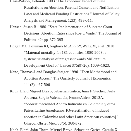
Haas-Wilson, Deborah. 1993.”The Economic Impact of State
Restrictions on Abortion: Parental Consent and Notification
Laws and Medicaid Funding Restrictions.”
Journal of Policy
Analysis and Management
. 12(3): 498-511.
Hansen, Susan B. 1980. “State Implementation of Supreme Court
Decisions: Abortion Rates since Roe v. Wade.”
The Journal of
Politics
. 42: pp. 372-395.
Hogan MC, Foreman KJ, Naghavi M, Ahn SY, Wang M, et al. 2010.
“Maternal mortality for 181 countries, 1980-2008: a
systematic analysis of progress towards Millennium
Development Goal 5.”
Lancet
375(9726): 1609–1623.
Kane, Thomas J. and Douglas Staiger. 1996. “Teen Motherhood and
Abortion Access.” The
Quarterly Journal of Economics
.
111(2): 467-506
Koch, Elard Miguel Bravo, Sebastián Gatica, Juan F. Stecher, Paula
Aracena, Sergio Valenzuela, IvonneAhlers. 2012A.
“Sobrestimacióndel Aborto Inducido en Colombia y otros
Países Latino Americanos. [Overestimation of induced
abortion in Colombia and other Latin American countries].”
Ginecol Obstet Mex
. 80(5): 360-372.
Koch, Elard, John Thorp, Miguel Bravo, Sebastian Gatica, Camila X.