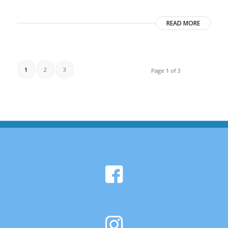
READ MORE
1
2
3
Page 1 of 3