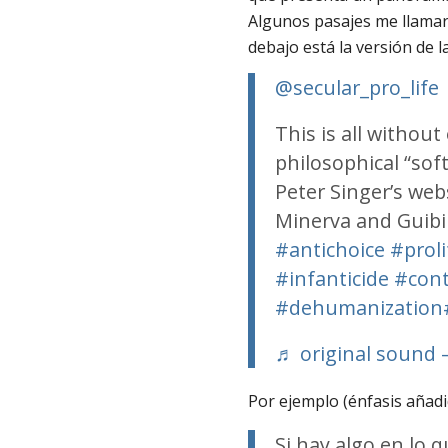
Algunos pasajes me llamar
debajo está la versión de l
@secular_pro_life
This is all without
philosophical “sof
Peter Singer’s web
Minerva and Guibil
#antichoice
#proli
#infanticide
#cont
#dehumanization
♬ original sound 
Por ejemplo (énfasis añadi
Si hay algo en lo