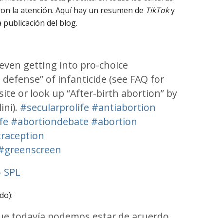
on la atención. Aquí hay un resumen de
TikTok
y
a publicación del blog.
 even getting into pro-choice
t defense” of infanticide (see FAQ for
site or look up “After-birth abortion” by
ini).
#secularprolife
#antiabortion
fe
#abortiondebate
#abortion
raception
#greenscreen
– SPL
do):
 que todavía podemos estar de acuerdo