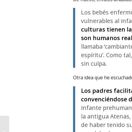
Los bebés enferm
vulnerables al inf
culturas tienen l
son humanos rea
llamaba ‘cambiantes
espíritu’. Como ta
sin culpa.
Otra idea que he escuchad
Los padres facili
convenciéndose d
infante prehumano
la antigua Atenas
de haber tenido s
Pro-lifers around the
world explain why they