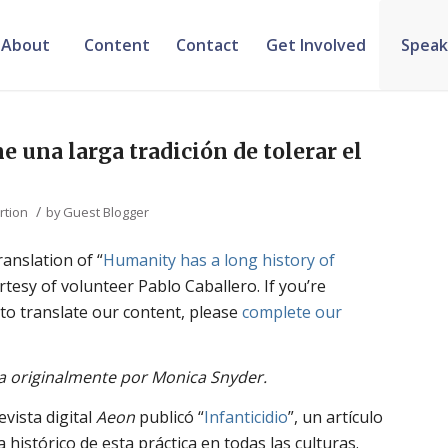
About
Content
Contact
Get Involved
Speak
 una larga tradición de tolerar el
/
rtion
by
Guest Blogger
ranslation of “
Humanity has a long history of
rtesy of volunteer Pablo Caballero. If you’re
 to translate our content, please
complete our
ta originalmente por Monica Snyder.
evista digital
Aeon
publicó “
Infanticidio
”, un artículo
istórico de esta práctica en todas las culturas.