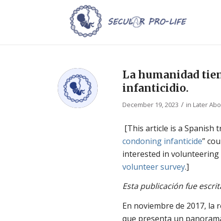
La humanidad tiene
infanticidio.
/
December 19, 2023
in
Later Abo
[This article is a Spanish t
condoning infanticide
”
cou
interested in volunteering
volunteer survey
.]
Esta publicación fue escri
En noviembre de 2017, la r
que presenta un panorama h