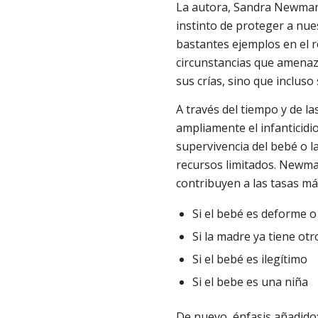
La autora, Sandra Newman
instinto de proteger a nue
bastantes ejemplos en el r
circunstancias que amenaz
sus crías, sino que incluso
A través del tiempo y de l
ampliamente el infanticidi
supervivencia del bebé o l
recursos limitados. Newm
contribuyen a las tasas más
Si el bebé es deforme 
Si la madre ya tiene otr
Si el bebé es ilegítimo
Si el bebe es una niña
De nuevo, énfasis añadido